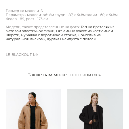
Размер на модели: S
Параметры модели: объём груди - 87, объём талии - 60, объём
бедер - 89, рост - 173 см.
Модели, также представленные на фото:
Топ на бретелях из
матовой эластичной ткани
,
Объемный жакет из костюмной
шерсти
,
Рубашка c воротником стойка
,
Лонгслив из
натуральной вискозы
,
Куртка O-силуэта с поясом
LE-BLACKOUT-blk
Также вам может понравиться