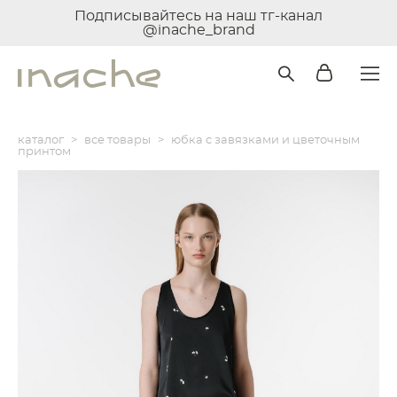
Подписывайтесь на наш тг-канал
@inache_brand
каталог
>
все товары
>
юбка с завязками и цветочным
принтом