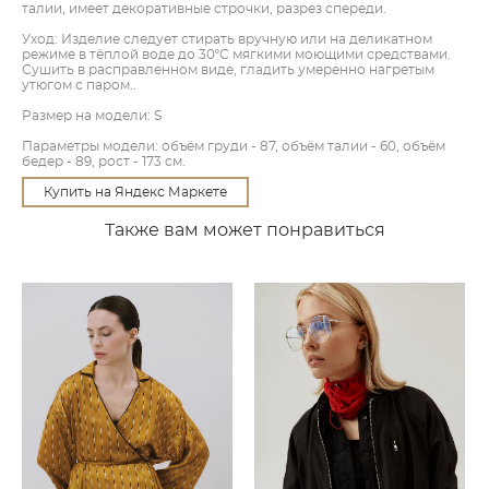
талии, имеет декоративные строчки, разрез спереди.
Уход: Изделие следует стирать вручную или на деликатном
режиме в тёплой воде до 30ºC мягкими моющими средствами.
Сушить в расправленном виде, гладить умеренно нагретым
утюгом с паром..
Размер на модели: S
Параметры модели: объём груди - 87, объём талии - 60, объём
бедер - 89, рост - 173 см.
Купить на Яндекс Маркете
Также вам может понравиться