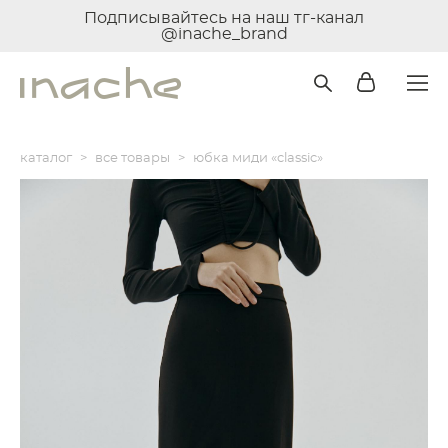
Подписывайтесь на наш тг-канал
@inache_brand
каталог
>
все товары
>
юбка миди «classic»