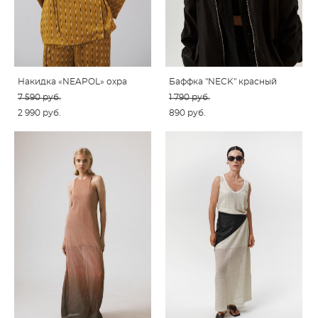
Накидка «NEAPOL» охра
Баффка "NECK" красный
7 590 pуб.
1 790 pуб.
2 990 pуб.
890 pуб.