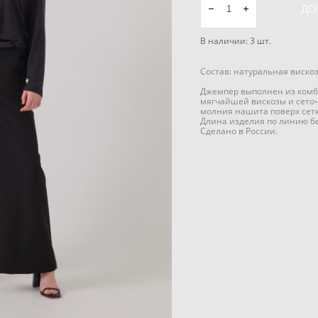
ДО
В наличии:
3
шт.
Состав: натуральная вискоз
Джемпер выполнен из комб
мягчайшей вискозы и сето
молния нашита поверх сетк
Длина изделия по линию бе
Сделано в России.