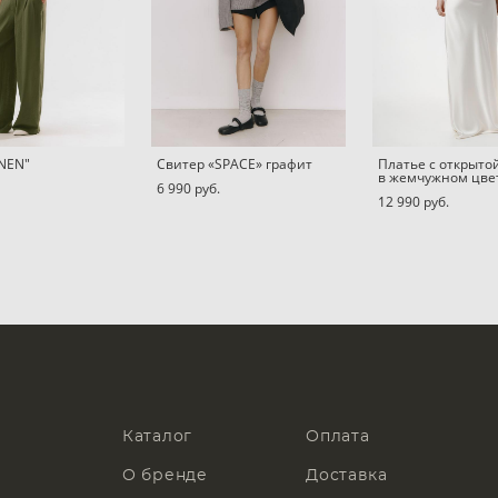
INEN"
Свитер «SPACE» графит
Платье с открыто
в жемчужном цве
6 990 pуб.
12 990 pуб.
Каталог
Оплата
О бренде
Доставка