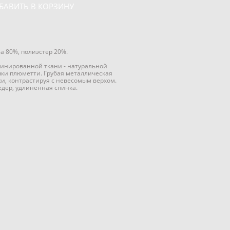
БАВИТЬ В КОРЗИНУ
а 80%, полиэстер 20%.
инированной ткани - натуральной
чки плюметти. Грубая металлическая
и, контрастируя с невесомым верхом.
дер, удлиненная спинка.