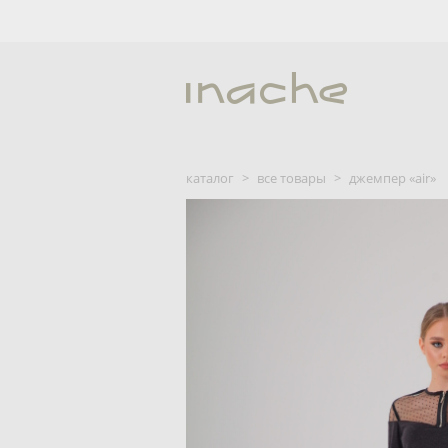
каталог
>
все товары
>
джемпер «air»