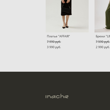
Платье "AFFAIR"
Брюки "L
7 990 pуб.
7 590 pуб.
3 990 pуб.
2 990 pуб.