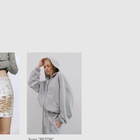
Худи "BETON"