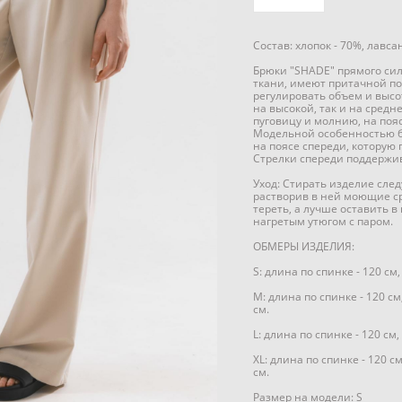
Состав: хлопок - 70%, лавса
Брюки "SHADE" прямого си
ткани, имеют притачной поя
регулировать объем и высо
на высокой, так и на средн
пуговицу и молнию, на поя
Модельной особенностью б
на поясе спереди, которую
Стрелки спереди поддержив
Уход: Стирать изделие след
растворив в ней моющие ср
тереть, а лучше оставить в
нагретым утюгом с паром.
ОБМЕРЫ ИЗДЕЛИЯ:
S: длина по спинке - 120 см,
M: длина по спинке - 120 см,
см.
L: длина по спинке - 120 см,
XL: длина по спинке - 120 см
см.
Размер на модели: S