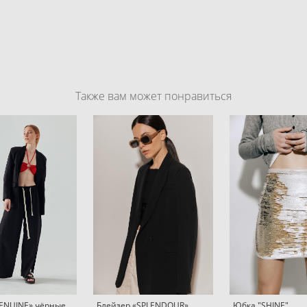
Также вам может понравиться
ENUINE» чёрные
Блейзер «SPLENDOUR»
Юбка "SHINE"