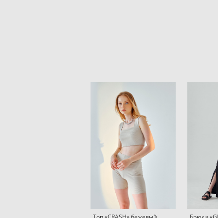
Топ «CRASH» бежевый
Брюки «G