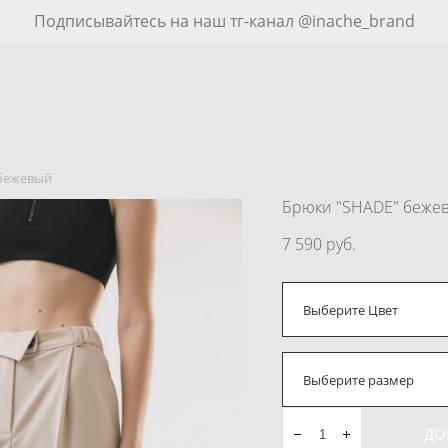
Подписывайтесь на наш тг-канал @inache_brand
 бежевый
Брюки "SHADE" беже
7 590 pуб.
Выберите Цвет
Выберите размер
ДО