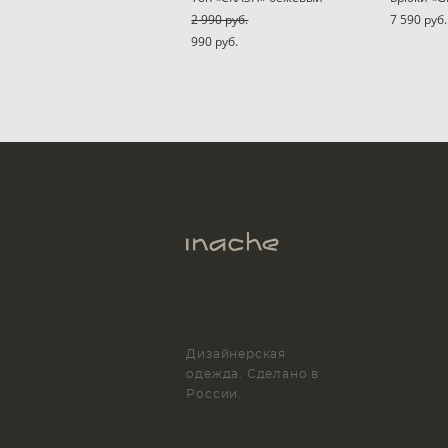
2 990 pуб.
7 590 pуб.
990 pуб.
Дизайнерская
одежда. Сделано в
России.