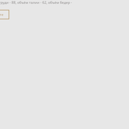
уди - 88, объём талии - 62, объём бедер -
те