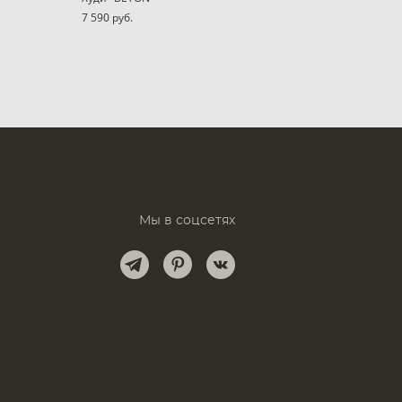
7 590 pуб.
Мы в соцсетях
и