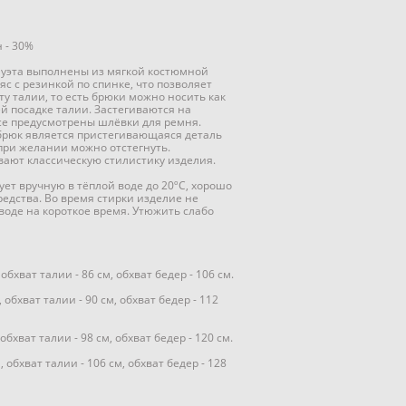
н - 30%
луэта выполнены из мягкой костюмной
с с резинкой по спинке, что позволяет
ту талии, то есть брюки можно носить как
ей посадке талии. Застегиваются на
се предусмотрены шлёвки для ремня.
рюк является пристегивающаяся деталь
 при желании можно отстегнуть.
ают классическую стилистику изделия.
ует вручную в тёплой воде до 20ºC, хорошо
едства. Во время стирки изделие не
 воде на короткое время. Утюжить слабо
 обхват талии - 86 см, обхват бедер - 106 см.
 обхват талии - 90 см, обхват бедер - 112
 обхват талии - 98 см, обхват бедер - 120 см.
, обхват талии - 106 см, обхват бедер - 128