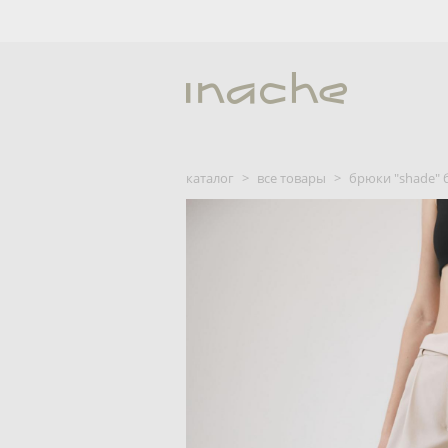
каталог
>
все товары
>
брюки "shade"