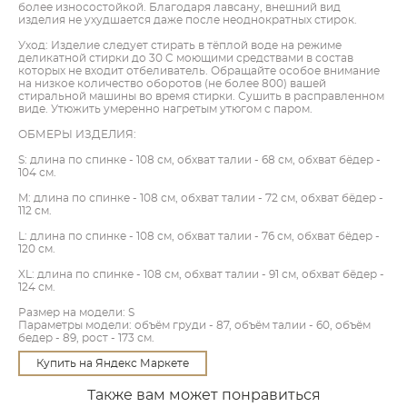
более износостойкой. Благодаря лавсану, внешний вид
изделия не ухудшается даже после неоднократных стирок.
Уход: Изделие следует стирать в тёплой воде на режиме
деликатной стирки до 30 C моющими средствами в состав
которых не входит отбеливатель. Обращайте особое внимание
на низкое количество оборотов (не более 800) вашей
стиральной машины во время стирки. Сушить в расправленном
виде. Утюжить умеренно нагретым утюгом с паром.
ОБМЕРЫ ИЗДЕЛИЯ:
S: длина по спинке - 108 см, обхват талии - 68 см, обхват бёдер -
104 см.
M: длина по спинке - 108 см, обхват талии - 72 см, обхват бёдер -
112 см.
L: длина по спинке - 108 см, обхват талии - 76 см, обхват бёдер -
120 см.
XL: длина по спинке - 108 см, обхват талии - 91 см, обхват бёдер -
124 см.
Размер на модели: S
Параметры модели: объём груди - 87, объём талии - 60, объём
бедер - 89, рост - 173 см.
Купить на Яндекс Маркете
Также вам может понравиться