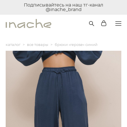
Подписывайтесь на наш тг-канал
@inache_brand
каталог
>
все товары
>
брюки «repose» синий