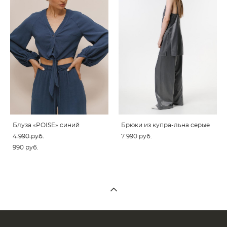
Блуза «POISE» синий
Брюки из купра-льна серые
4 990 pуб.
7 990 pуб.
990 pуб.