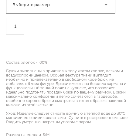
Выберите размер
ДОБАВИТЬ В КОРЗИНУ
Состав: хлопок - 100%
Брюки выполнены в приятном к телу жатом хлопке, легком и
воздухопроницаемом. Особая фактура ткани выглядит
необычно и привлекательно в свободном крое брюк, не
добавляя объема фигуре. Брюки имеют два боковых кармана и
функциональный тонкий пояс на кулиске, что позволяет
идеально подгонять посадку брюк по вашему размеру. Брюки
максимально комфортны и легко сочетаются в гардеробе,
особенно хорошо брюки смотрятся в тотал образе с накидкой-
кимоно из этой же ткани.
Уход: Изделие следует стирать вручную в тёплой воде до 30ºC
мягкими моющими средствами. Сушить в расправленном виде.
Гладить умеренно нагретым утюгом с паром.
Размер на модели: S/М.