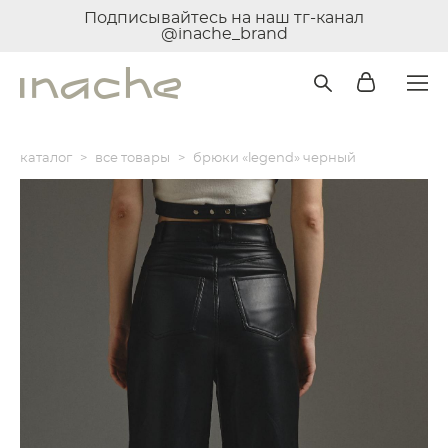
Подписывайтесь на наш тг-канал
@inache_brand
каталог
>
все товары
>
брюки «legend» черный