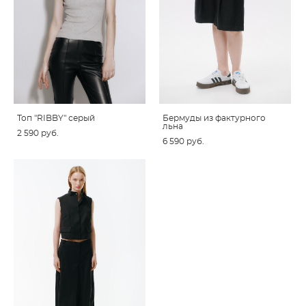
Топ "RIBBY" серый
Бермуды из фактурного
льна
2 590 pуб.
6 590 pуб.