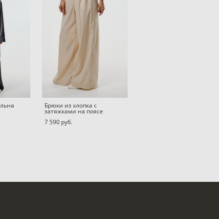
-льна
Брюки из хлопка с
затяжками на поясе
7 590 pуб.