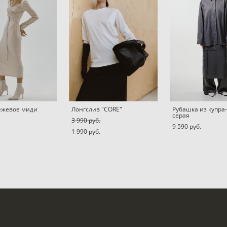
ежевое миди
Лонгслив "CORE"
Рубашка из купра
серая
3 990 pуб.
9 590 pуб.
1 990 pуб.