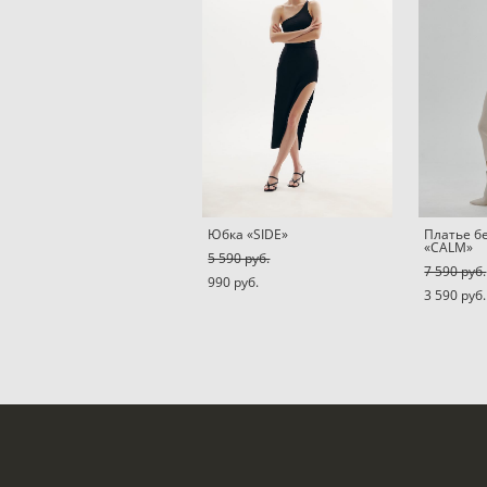
Юбка «SIDE»
Платье б
«CALM»
5 590 pуб.
7 590 pуб.
990 pуб.
3 590 pуб.