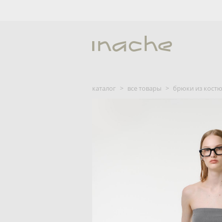
каталог
>
все товары
>
брюки из костю