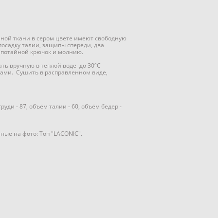
мной ткани в сером цвете имеют свободную
осадку талии, защипы спереди, два
 потайной крючок и молнию.
ать вручную в тёплой воде до 30ºC
ами. Сушить в расправленном виде,
уди - 87, объём талии - 60, объём бедер -
ные на фото: Топ "LACONIC".