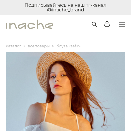
Подписывайтесь на наш тг-канал
@inache_brand
каталог
>
все товары
>
блуза «zefir»