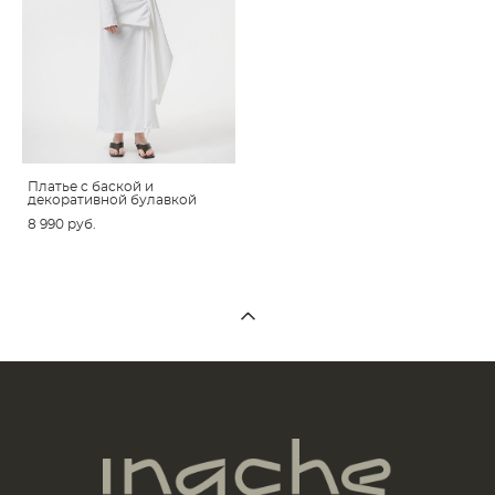
Платье c баской и
декоративной булавкой
8 990 pуб.