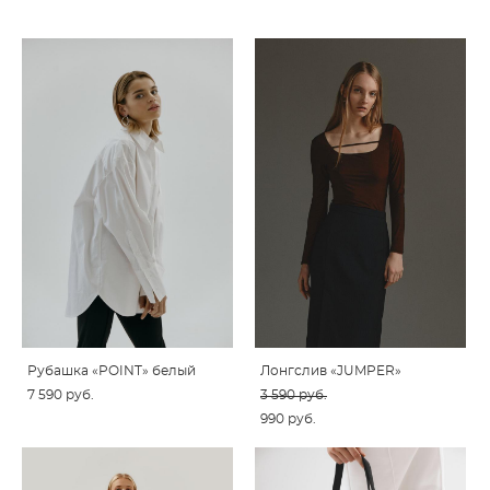
Рубашка «POINT» белый
Лонгслив «JUMPER»
7 590 pуб.
3 590 pуб.
990 pуб.