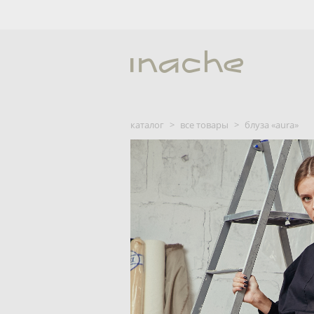
каталог
>
все товары
>
блуза «aura»