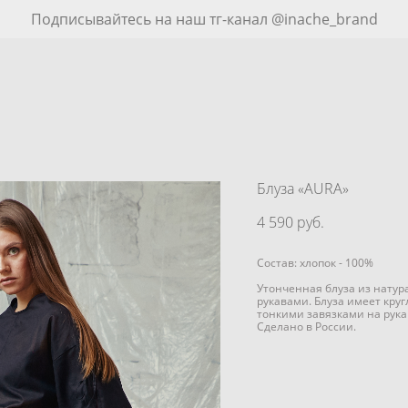
Подписывайтесь на наш тг-канал @inache_brand
Блуза «AURA»
4 590 pуб.
Состав: хлопок - 100%
Утонченная блуза из нату
рукавами. Блуза имеет кру
тонкими завязками на рука
Сделано в России.