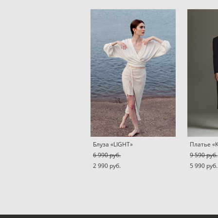
Блуза «LIGHT»
Платье «
6 990 pуб.
9 590 pуб.
2 990 pуб.
5 990 pуб.