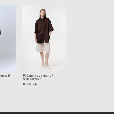
 черный
Рубашка со скрытой
фурнитурой
8 990 pуб.