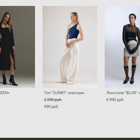
KEEN»
Топ "SLINKY" электрик
Лонгслив "BLUR"
2 990 pуб.
4 990 pуб.
990 pуб.