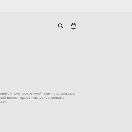
ральной полупрозрачной ткани с широкими
глый вырез горловины, декорирована
вах.