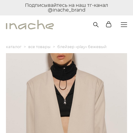
Подписывайтесь на наш тг-канал
@inache_brand
каталог
>
все товары
>
блейзер «play» бежевый