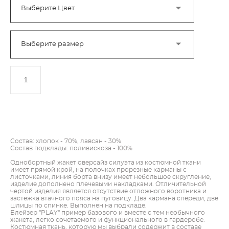
Выберите Цвет
Выберите размер
ДОБАВИТЬ В КОРЗИНУ
Состав: хлопок - 70%, лавсан - 30%
Состав подклады: поливискоза - 100%
Однобортный жакет оверсайз силуэта из костюмной ткани
имеет прямой крой, на полочках прорезные карманы с
листочками, линия борта внизу имеет небольшое скругление,
изделие дополнено плечевыми накладками. Отличительной
чертой изделия является отсутствие отложного воротника и
застежка втачного пояса на пуговицу. Два кармана спереди, две
шлицы по спинке. Выполнен на подкладе.
Блейзер "PLAY" пример базового и вместе с тем необычного
жакета, легко сочетаемого и функционального в гардеробе.
Костюмная ткань, которую мы выбрали содержит в составе